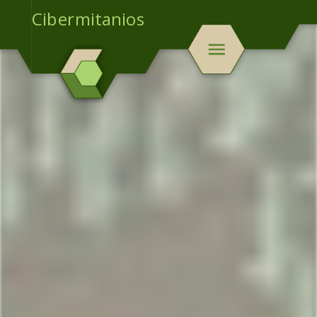
Cibermitanios