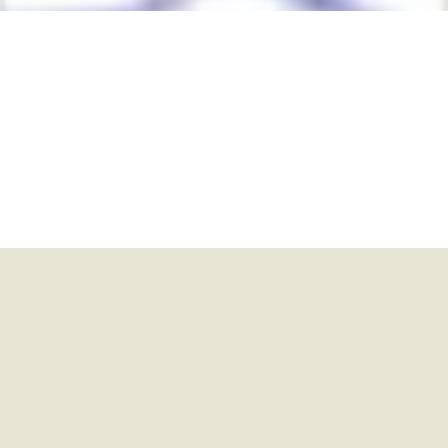
Que vuele tu imaginación
como este avioncito
dibujado en una hoja. Pero
no subestimes la