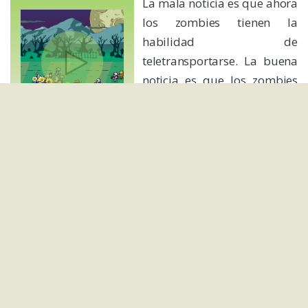
La mala noticia es que ahora
los zombies tienen la
habilidad de
teletransportarse. La buena
noticia es que los zombies
somos nosotros. Así que
dirige tu zombie hacia la
gente viva, despedázala y
pisotea sus cadáveres para incorporarlos a tu horda.
Por cada uno ganarás dinero que podrás usar para
mejorar tu estilo de no-vida.
Matar zombies y aprender física
Matar zombies... y aprender
física al mismo tiempo. Es
un trato justo, ¿no te parece?